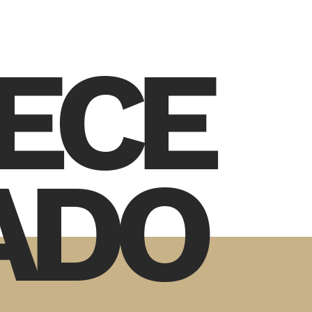
ECE
ADO