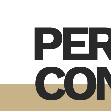
PE
CO