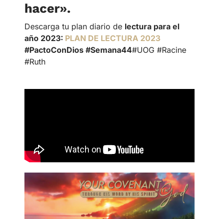
hacer
».
Descarga tu plan diario de
lectura para el
año 2023:
PLAN DE LECTURA 2023
#PactoConDios #Semana44
#UOG #Racine
#Ruth