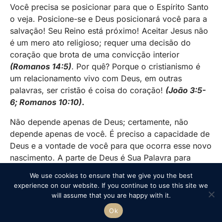
Você precisa se posicionar para que o Espírito Santo
o veja. Posicione-se e Deus posicionará você para a
salvação! Seu Reino está próximo! Aceitar Jesus não
é um mero ato religioso; requer uma decisão do
coração que brota de uma convicção interior
(Romanos 14:5)
. Por quê? Porque o cristianismo é
um relacionamento vivo com Deus, em outras
palavras, ser cristão é coisa do coração!
(João 3:5-
6; Romanos 10:10)
.
Não depende apenas de Deus; certamente, não
depende apenas de você. É preciso a capacidade de
Deus e a vontade de você para que ocorra esse novo
nascimento. A parte de Deus é Sua Palavra para
edificar a fé e Sua graça para cobrir o pecado. A
We use cookies to ensure that we give you the best
parte que cabe a você é ouvir e obedecer.
experience on our website. If you continue to use this site we
will assume that you are happy with it.
Ok