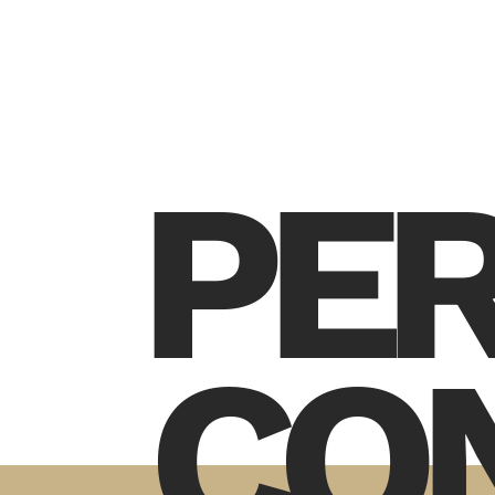
PE
CO