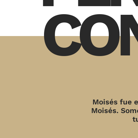
CO
Moisés fue e
Moisés. Somo
t