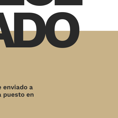
ADO
e enviado a
a puesto en