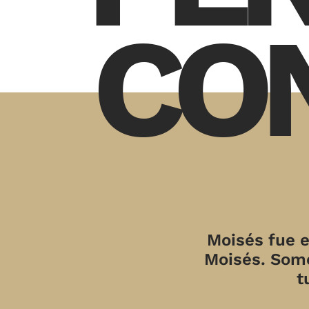
CO
Moisés fue e
Moisés. Somo
t