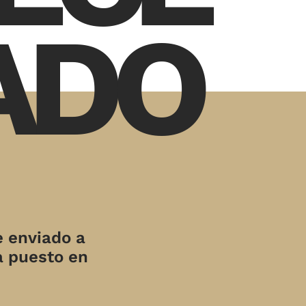
ADO
e enviado a
a puesto en