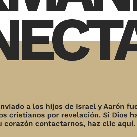
NECT
nviado a los hijos de Israel y Aarón fu
s cristianos por revelación. Si Dios h
u corazón contactarnos, haz clic aquí.