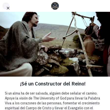
English
(
Inglés
)
Español
Día 12 | UN VIAJE A TRAVÉS
DE LA BIBLIA