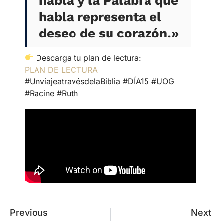
habla y la Palabra que
habla representa el
deseo de su corazón.»
Descarga tu plan de lectura:
PLAN DE LECTURA
#UnviajeatravésdelaBiblia #DÍA15 #UOG
#Racine #Ruth
Previous
Next