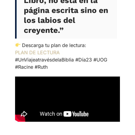
Libro, no está en la
página escrita sino en
los labios del
creyente.”
Descarga tu plan de lectura:
PLAN DE LECTURA
#UnViajeatravésdelaBiblia #Día23 #UOG
#Racine #Ruth