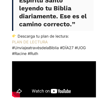
Espíritu Santo
leyendo tu Biblia
diariamente. Ese es el
camino correcto.
”
Descarga tu plan de lectura:
PLAN DE LECTURA
#UnviajeatravésdelaBiblia #DÍA27 #UOG
#Racine #Ruth