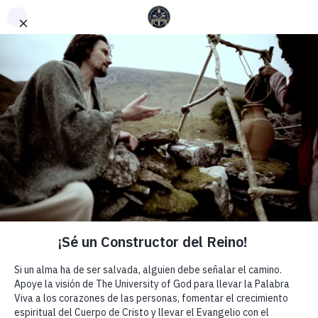
English
(
Inglés
)
Español
SEMANA 37 | TIEMPO DE
CREER