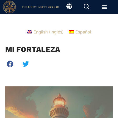
English
(
Inglés
)
Español
MI FORTALEZA