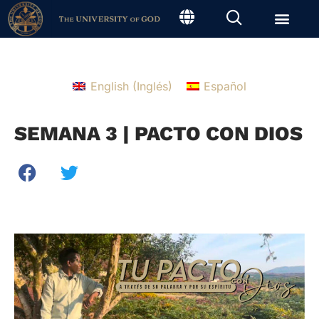
English
(
Inglés
)
Español
SEMANA 3 | PACTO CON DIOS