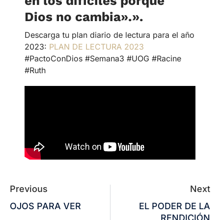
en los difíciles porque
Dios no cambia».
»
.
Descarga tu plan diario de lectura para el año
2023:
PLAN DE LECTURA 2023
#PactoConDios #Semana3 #UOG #Racine
#Ruth
Previous
Next
OJOS PARA VER
EL PODER DE LA
RENDICIÓN