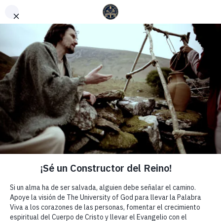
English
(
Inglés
)
Español
SEMANA 38 | PACTO CON
DIOS